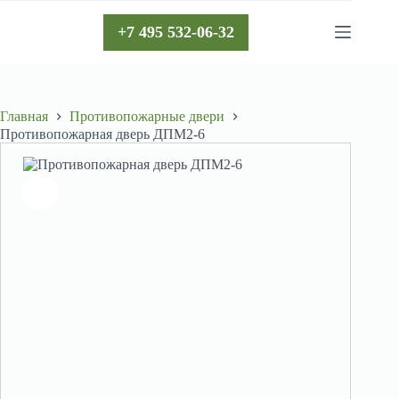
Перейти
к
+7 495 532-06-32
сути
Главная
Противопожарные двери
Противопожарная дверь ДПМ2-6