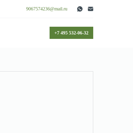
9067574236@mail.ru
+7 495 532-06-32