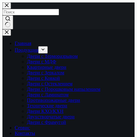
Перейти
к
сути
Ничего
не
найдено
Главная
Продукция
Двери с Терморазрывом
Двери с МДФ
Квартирные двери
Двери с Зеркалом
Двери с Ковкой
Двери с Остеклением
Двери с Порошковым напылением
Двери с Ламинатом
Противопожарные двери
Технические двери
Двери КХО/КХН
Двухстворчатые двери
Двери с Фрамугой
Сервис
Контакты