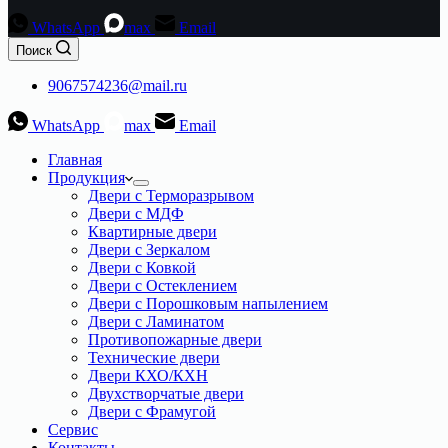
WhatsApp
max
Email
Поиск
9067574236@mail.ru
WhatsApp
max
Email
Главная
Продукция
Двери с Терморазрывом
Двери с МДФ
Квартирные двери
Двери с Зеркалом
Двери с Ковкой
Двери с Остеклением
Двери с Порошковым напылением
Двери с Ламинатом
Противопожарные двери
Технические двери
Двери КХО/КХН
Двухстворчатые двери
Двери с Фрамугой
Сервис
Контакты