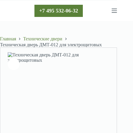
Перейти
к
+7 495 532-06-32
сути
Главная
Технические двери
Техническая дверь ДМТ-012 для электрощитовых