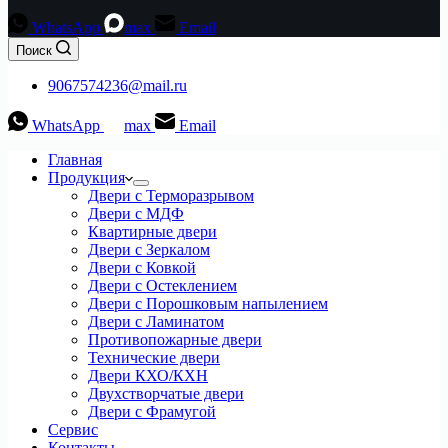
WhatsApp
max
Email
Поиск
9067574236@mail.ru
WhatsApp
max
Email
Главная
Продукция
Двери с Терморазрывом
Двери с МДФ
Квартирные двери
Двери с Зеркалом
Двери с Ковкой
Двери с Остеклением
Двери с Порошковым напылением
Двери с Ламинатом
Противопожарные двери
Технические двери
Двери КХО/КХН
Двухстворчатые двери
Двери с Фрамугой
Сервис
Контакты