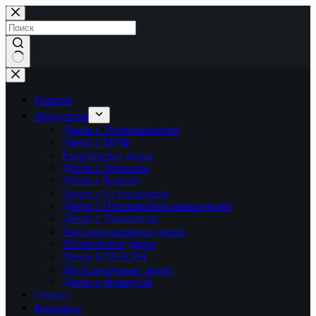
Перейти
к
сути
Ничего
не
найдено
Главная
Продукция
Двери с Терморазрывом
Двери с МДФ
Квартирные двери
Двери с Зеркалом
Двери с Ковкой
Двери с Остеклением
Двери с Порошковым напылением
Двери с Ламинатом
Противопожарные двери
Технические двери
Двери КХО/КХН
Двухстворчатые двери
Двери с Фрамугой
Сервис
Контакты