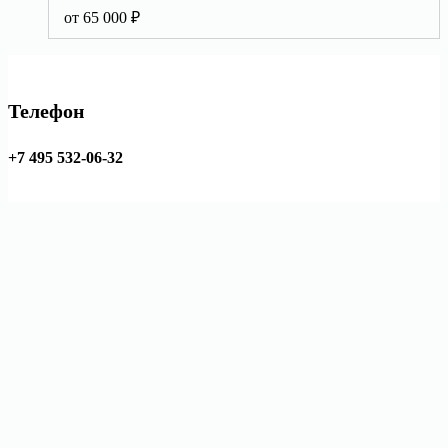
от
65 000
₽
Телефон
+7 495 532-06-32
E-Mail
9067574236@mail.ru
Адрес
Моск. обл., г.о. Клин
Copyright © 2026 Клинские металлические двери