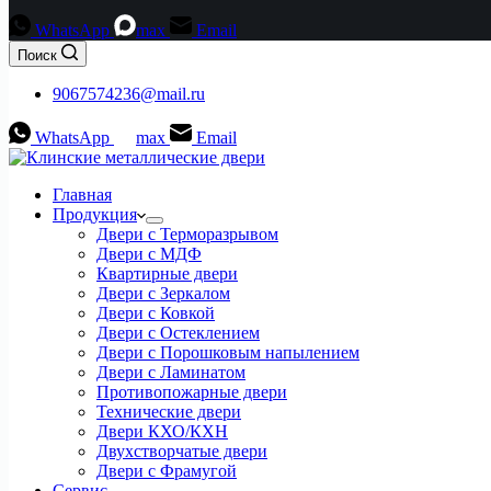
WhatsApp
max
Email
Поиск
9067574236@mail.ru
WhatsApp
max
Email
Главная
Продукция
Двери с Терморазрывом
Двери с МДФ
Квартирные двери
Двери с Зеркалом
Двери с Ковкой
Двери с Остеклением
Двери с Порошковым напылением
Двери с Ламинатом
Противопожарные двери
Технические двери
Двери КХО/КХН
Двухстворчатые двери
Двери с Фрамугой
Сервис