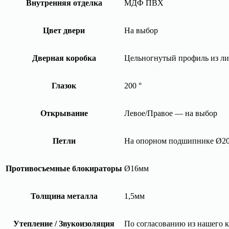
Внутренняя отделка
МДФ ПВХ
Цвет двери
На выбор
Дверная коробка
Цельногнутый профиль из ли
Глазок
200 °
Открывание
Левое/Правое — на выбор
Петли
На опорном подшипнике Ø2
Противосъемные блокираторы
Ø16мм
Толщина металла
1,5мм
Утепление / Звукоизоляция
По согласованию из нашего к