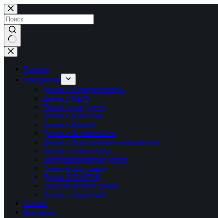
Перейти
к
сути
Ничего
не
найдено
Главная
Продукция
Двери с Терморазрывом
Двери с МДФ
Квартирные двери
Двери с Зеркалом
Двери с Ковкой
Двери с Остеклением
Двери с Порошковым напылением
Двери с Ламинатом
Противопожарные двери
Технические двери
Двери КХО/КХН
Двухстворчатые двери
Двери с Фрамугой
Сервис
Контакты