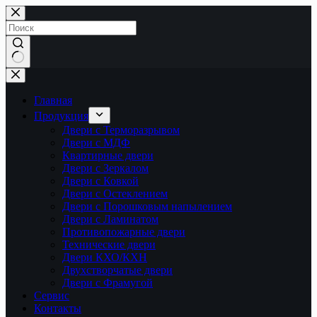
Перейти
к
сути
Ничего
не
найдено
Главная
Продукция
Двери с Терморазрывом
Двери с МДФ
Квартирные двери
Двери с Зеркалом
Двери с Ковкой
Двери с Остеклением
Двери с Порошковым напылением
Двери с Ламинатом
Противопожарные двери
Технические двери
Двери КХО/КХН
Двухстворчатые двери
Двери с Фрамугой
Сервис
Контакты