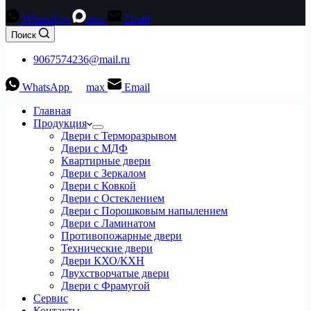
WhatsApp
max
Email
Поиск
9067574236@mail.ru
WhatsApp
max
Email
Главная
Продукция
Двери с Терморазрывом
Двери с МДФ
Квартирные двери
Двери с Зеркалом
Двери с Ковкой
Двери с Остеклением
Двери с Порошковым напылением
Двери с Ламинатом
Противопожарные двери
Технические двери
Двери КХО/КХН
Двухстворчатые двери
Двери с Фрамугой
Сервис
Контакты