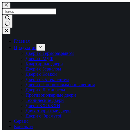
Перейти
к
сути
Ничего
не
найдено
Главная
Продукция
Двери с Терморазрывом
Двери с МДФ
Квартирные двери
Двери с Зеркалом
Двери с Ковкой
Двери с Остеклением
Двери с Порошковым напылением
Двери с Ламинатом
Противопожарные двери
Технические двери
Двери КХО/КХН
Двухстворчатые двери
Двери с Фрамугой
Сервис
Контакты