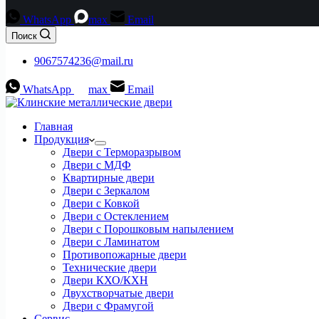
WhatsApp
max
Email
Поиск
9067574236@mail.ru
WhatsApp
max
Email
Главная
Продукция
Двери с Терморазрывом
Двери с МДФ
Квартирные двери
Двери с Зеркалом
Двери с Ковкой
Двери с Остеклением
Двери с Порошковым напылением
Двери с Ламинатом
Противопожарные двери
Технические двери
Двери КХО/КХН
Двухстворчатые двери
Двери с Фрамугой
Сервис