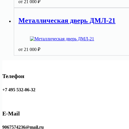
от
21 000
₽
Металлическая дверь ДМЛ-21
от
21 000
₽
Телефон
+7 495 532-06-32
E-Mail
9067574236@mail.ru