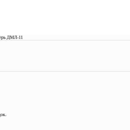
ерь ДМЛ-11
ок.