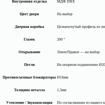
Внутренняя отделка
МДФ ПВХ
Цвет двери
На выбор
Дверная коробка
Цельногнутый профиль из ли
Глазок
200 °
Открывание
Левое/Правое — на выбор
Петли
На опорном подшипнике Ø2
Противосъемные блокираторы
Ø16мм
Толщина металла
1,5мм
Утепление / Звукоизоляция
По согласованию из нашего к