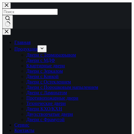
Перейти
к
сути
Ничего
не
найдено
Главная
Продукция
Двери с Терморазрывом
Двери с МДФ
Квартирные двери
Двери с Зеркалом
Двери с Ковкой
Двери с Остеклением
Двери с Порошковым напылением
Двери с Ламинатом
Противопожарные двери
Технические двери
Двери КХО/КХН
Двухстворчатые двери
Двери с Фрамугой
Сервис
Контакты