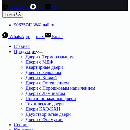
WhatsApp
max
Email
Поиск
9067574236@mail.ru
WhatsApp
max
Email
Главная
Продукция
Двери с Терморазрывом
Двери с МДФ
Квартирные двери
Двери с Зеркалом
Двери с Ковкой
Двери с Остеклением
Двери с Порошковым напылением
Двери с Ламинатом
Противопожарные двери
Технические двери
Двери КХО/КХН
Двухстворчатые двери
Двери с Фрамугой
Сервис
Контакты